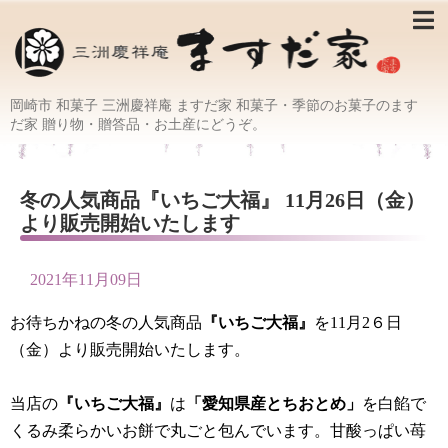
岡崎市 和菓子 三洲慶祥庵 ますだ家 和菓子・季節のお菓子のます
だ家 贈り物・贈答品・お土産にどうぞ。
冬の人気商品『いちご大福』 11月26日（金）
より販売開始いたします
2021年11月09日
お待ちかねの冬の人気商品
『いちご大福』
を11月2６日
（金）より販売開始いたします。
当店の
『いちご大福』
は
「愛知県産とちおとめ」
を白餡で
くるみ柔らかいお餅で丸ごと包んでいます。甘酸っぱい苺