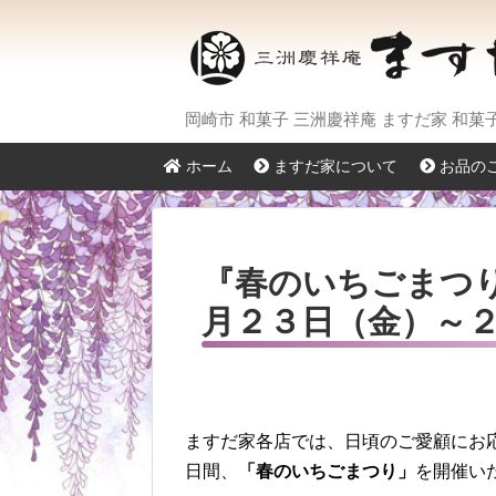
岡崎市 和菓子 三洲慶祥庵 ますだ家 和
ホーム
ますだ家について
お品の
『春のいちごまつ
月２３日（金）～２
ますだ家各店では、日頃のご愛顧にお
日間、
「春のいちごまつり」
を開催い