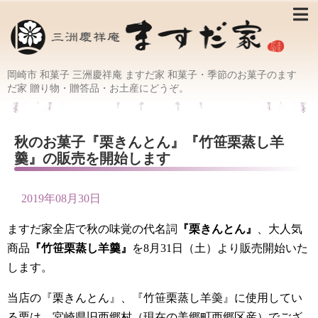
岡崎市 和菓子 三洲慶祥庵 ますだ家 和菓子・季節のお菓子のます
だ家 贈り物・贈答品・お土産にどうぞ。
秋のお菓子『栗きんとん』『竹笹栗蒸し羊
羹』の販売を開始します
2019年08月30日
ますだ家全店で秋の味覚の代名詞
『栗きんとん』
、大人気
商品
『竹笹栗蒸し羊羹』
を8月31日（土）より販売開始いた
します。
当店の『栗きんとん』、『竹笹栗蒸し羊羮』に使用してい
る栗は、宮崎県旧西郷村（現在の美郷町西郷区産）でござ