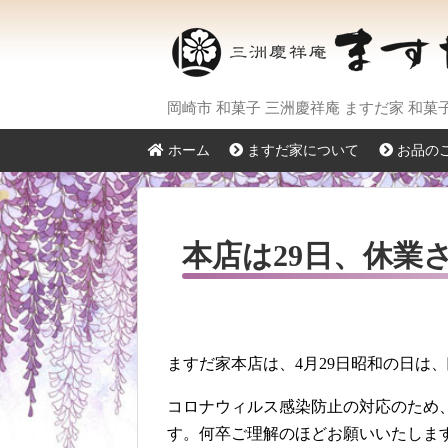
岡崎市 和菓子 三洲慶祥庵 ますだ家 和
ホーム
ますだ家について
お品の
本店は29日、休業
ますだ家本店は、4月29日昭和の日は
コロナウィルス感染防止の対応のため
す。何卒ご理解のほどお願いいたしま