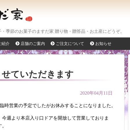
菓子・季節のお菓子のますだ家 贈り物・贈答品・お土産にどうぞ。
ご紹介
店舗のご案内
ご注文について
お知らせ
させていただきます
2020年04月11日
、臨時営業の予定でしたがお休みすることになりました。
、今週より本店入り口ドアを開放して営業しておりま
す。